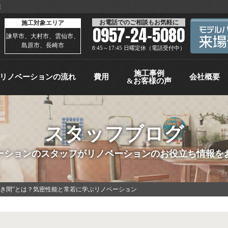
店
お電話でのご相談もお気軽に
施工対象エリア
0957-24-5080
諫早市、大村市、雲仙市、
島原市、長崎市
8:45～17:45 日曜定休（電話受付中）
施工事例
リノベーションの流れ
費用
会社概要
&お客様の声
スタッフブログ
ーションのスタッフがリノベーションのお役立ち情報を
すき間”とは？気密性能と常若に学ぶリノベーション