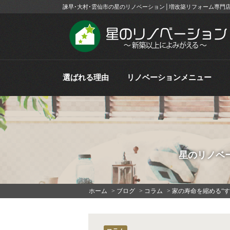
諫早･大村･雲仙市の星のリノベーション│増改築リフォーム専門
選ばれる理由
リノベーションメニュー
星のリノベ
ホーム
>
ブログ
>
コラム
>
家の寿命を縮める“