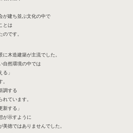
会が建ち並ぶ文化の中で
ことは
たのです。
景に木造建築が主流でした。
い自然環境の中では
える」
す。
新調する
けられています。
更新する」
想が示すように
が美徳ではありませんでした。