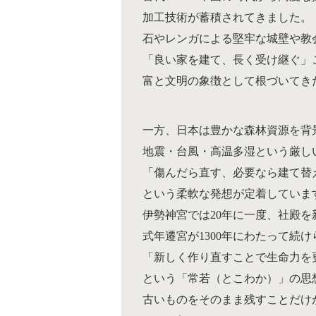
加工技術が蓄積されてきました。
石やレンガによる堅牢な城壁や教
「良い家を建て、長く受け継ぐ」
富と文明の象徴として根づいてき
一方、日本は豊かな森林資源を背
地震・台風・高温多湿という厳し
「傷んだら直す、必要なら建て替
という柔軟な発想が定着していま
伊勢神宮では20年に一度、社殿を
式年遷宮が1300年にわたって続
「新しく作り直すことで生命力を
という「常若（とこわか）」の思
古いものをそのまま残すことだけ