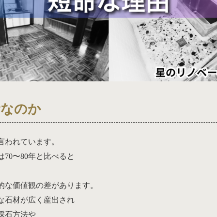
命なのか
言われています。
は70〜80年と比べると
的な価値観の差があります。
な石材が広く産出され
採石方法や