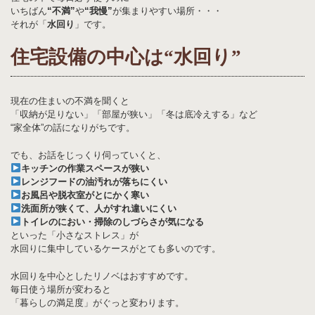
いちばん
“不満”
や
“我慢”
が集まりやすい場所・・・
それが「
水回り
」です。
住宅設備の中心は“水回り”
現在の住まいの不満を聞くと
「収納が足りない」「部屋が狭い」「冬は底冷えする」など
“家全体”の話になりがちです。
でも、お話をじっくり伺っていくと、
キッチンの作業スペースが狭い
レンジフードの油汚れが落ちにくい
お風呂や脱衣室がとにかく寒い
洗面所が狭くて、人がすれ違いにくい
トイレのにおい・掃除のしづらさが気になる
といった「小さなストレス」が
水回りに集中しているケースがとても多いのです。
水回りを中心としたリノベはおすすめです。
毎日使う場所が変わると
「暮らしの満足度」がぐっと変わります。