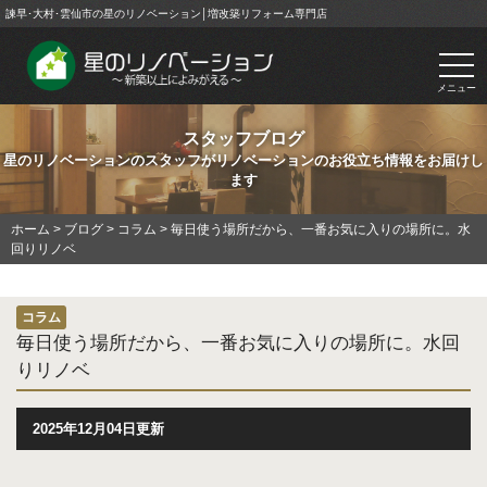
諫早･大村･雲仙市の星のリノベーション│増改築リフォーム専門店
togg
navi
メニュー
スタッフブログ
星のリノベーションのスタッフがリノベーションのお役立ち情報をお届けし
ます
ホーム
>
ブログ
>
コラム
>
毎日使う場所だから、一番お気に入りの場所に。水
回りリノベ
コラム
毎日使う場所だから、一番お気に入りの場所に。水回
りリノベ
2025年12月04日更新