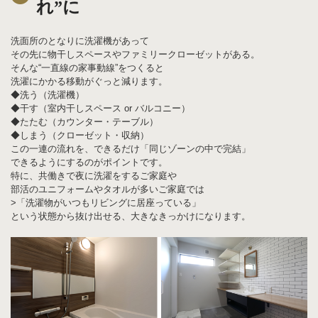
れ”に
洗面所のとなりに洗濯機があって
その先に物干しスペースやファミリークローゼットがある。
そんな“一直線の家事動線”をつくると
洗濯にかかる移動がぐっと減ります。
◆洗う（洗濯機）
◆干す（室内干しスペース or バルコニー）
◆たたむ（カウンター・テーブル）
◆しまう（クローゼット・収納）
この一連の流れを、できるだけ「同じゾーンの中で完結」
できるようにするのがポイントです。
特に、共働きで夜に洗濯をするご家庭や
部活のユニフォームやタオルが多いご家庭では
>「洗濯物がいつもリビングに居座っている」
という状態から抜け出せる、大きなきっかけになります。