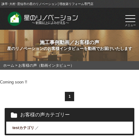
諫早･大村･雲仙市の星のリノベーション│増改築リフォーム専門店
togg
navi
メニュー
施工事例動画／お客様の声
星のリノベーションのお客様インタビューを動画でお届けいたします
ホーム
>
お客様の声（動画インタビュー）
Coming soon !!
1
お客様の声カテゴリー
testカテゴリ