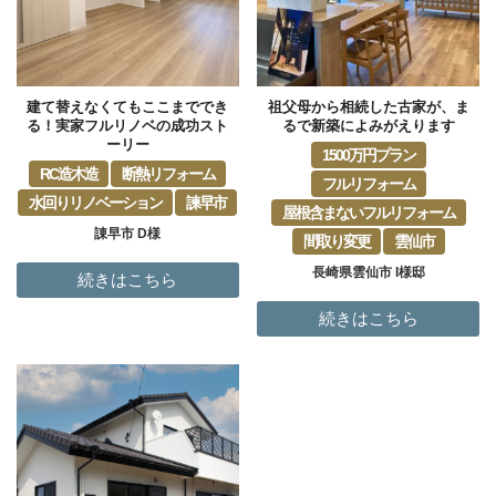
建て替えなくてもここまででき
祖父母から相続した古家が、ま
る！実家フルリノベの成功スト
るで新築によみがえります
ーリー
1500万円プラン
RC造木造
断熱リフォーム
フルリフォーム
水回りリノベーション
諫早市
屋根含まないフルリフォーム
諌早市 D様
間取り変更
雲仙市
長崎県雲仙市 I様邸
続きはこちら
続きはこちら