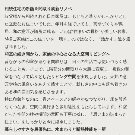
相続住宅の断熱＆間取り刷新リノベ
叔父様から相続された日本家屋は、もともと造りがしっかりとし
た立派なお住まいでした。年月を経ていても、真壁づくりや鴨
居、和の意匠が随所に残る、いわば“住まいの骨格”が美しいお家。
M様ご家族はこの住まいを「壊す」のではなく、「活かす」道を選
ばれました。
和室の続き間から、家族の中心となる大空間リビングへ
昔ながらの和室が連なる間取りは、日々の生活では使いづらく感
じることも。そこで、1階部分の間取りを大胆に変更し、複数の和
室をつなげて
広々としたリビング空間
を実現しました。天井の意
匠や柱の風合いをあえて残すことで、新しさの中にも落ち着きの
ある和の雰囲気を感じさせます。
特に印象的なのは、畳スペースとの緩やかなつながり。床を段差
なくつなぎ、空間に奥行きと多用途性をもたらしています。和室
だった空間の柱や欄間の意匠も丁寧に残し、「思い出の詰まった
住まい」をしっかりと今に継承しました。
暮らしやすさを最優先に。水まわりと断熱性能を一新