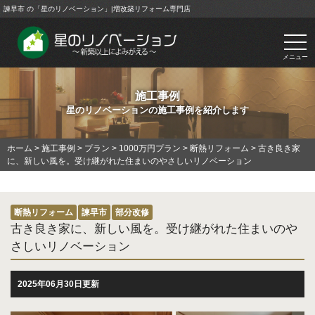
諫早市 の「星のリノベーション」|増改築リフォーム専門店
togg
navi
メニュー
施工事例
星のリノベーションの施工事例を紹介します
ホーム
>
施工事例
>
プラン
>
1000万円プラン
>
断熱リフォーム
>
古き良き家
に、新しい風を。受け継がれた住まいのやさしいリノベーション
断熱リフォーム
諫早市
部分改修
古き良き家に、新しい風を。受け継がれた住まいのや
さしいリノベーション
2025年06月30日更新