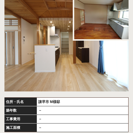
住所・氏名
諌早市 M様邸
築年数
－
工事費用
－
施工面積
－