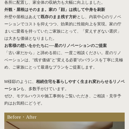
各所に配置し、家全体の収納力も大幅に向上しました。
外観・屋根はそのまま。家の「顔」は残して中身を刷新
外壁や屋根はあえて
既存のまま残す方針
とし、内装中心のリノベ
ーションでコストを抑えつつ、効果的に性能向上を実現。家の佇
まいに愛着を持っていたご家族にとって、「変えすぎない選択」
は大きな価値となりました。
お客様の想いをかたちに──星のリノベーションのご提案
「古い家だから」と諦める前に、一度ご相談ください。星のリノ
ベーションは、“残す価値”と“変える必要”のバランスを丁寧に見極
め、ご家族にとって最適なプランをご提案します。
M様邸のように、
相続住宅を暮らしやすく生まれ変わらせるリノベ
ーション
も、多数手がけています。
ぜひ、モデルハウスや施工事例をご覧いただき、ご相談・見学予
約はお気軽にどうぞ。
Before・After