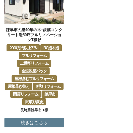
諌早市の築40年の木･鉄筋コンク
リート造50坪フルリノベーショ
ンT様邸
2000万円以上ﾌﾟﾗﾝ
RC造木造
フルリフォーム
二世帯リフォーム
全面改築パック
屋根含むフルリフォーム
屋根葺き替え
断熱リフォーム
耐震リフォーム
諫早市
間取り変更
長崎県諌早市 T様
続きはこちら