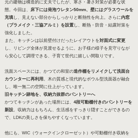
元の建物は構造的に丈夫でしたが、寒さ・暑さ対策が必要な状
態。今回は、
床下には発泡ウレタン50mm、壁にはグラスウールを
充填
し、見えない部分からしっかりと断熱性を向上。さらに
内窓
（プラメイク・三協アルミ）を設置
し、断熱・防音・結露対策を
強化しました。
また、キッチンは以前壁付けだったレイアウトを
対面式に変更
し、リビング全体が見渡せるように。お子様の様子を見守りなが
ら安心して調理できる、子育て世代に嬉しい間取りです。
洗面スペースには、かつての和室の
造作棚をリメイクして洗面台
カウンターに再利用
。木の質感と現代的なボウル型洗面器が融合
し、唯一無二の空間に仕上がっています。
旧キッチン跡地を、収納力抜群のパントリーへ
かつてキッチンがあった場所には、
4段可動棚付きのパントリーを
新設
。収納力はもちろん、生活感をすっきり隠すことができるの
で、LDKの美しさを保ちやすくなっています。
他にも、WIC（ウォークインクローゼット）や可動棚付き収納を