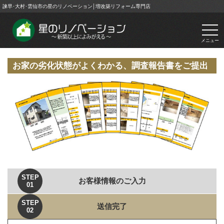
諫早･大村･雲仙市の星のリノベーション│増改築リフォーム専門店
togg
navi
メニュー
お家の劣化状態がよくわかる、調査報告書をご提出
STEP
お客様情報のご入力
01
STEP
送信完了
02