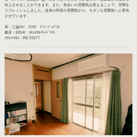
向上させることができます。また、色合いの雰囲気を変えることで、空間を
リフレッシュしました。従来の和室の雰囲気から、モダンな雰囲気へと変化
させています。
床：三協ｱﾙﾐ Sﾌﾛｱ ｸﾞﾚｰｼﾞｭﾍﾟｶﾝ
建具：EIDAI ｽｷｽﾑSﾈｲｷｯﾄﾞﾗｲﾄ
ｱｸｾﾝﾄｸﾛｽ：RE-53277