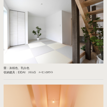
畳：灰桜色、乳白色
収納建具：EIDAI ｽｷｽﾑS ﾊｰﾓﾆｯｸﾎﾜｲﾄ