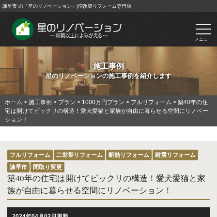
諫早市 の「星のリノベーション」|増改築リフォーム専門店
togg
navi
メニュー
施工事例
星のリノベーションの施工事例を紹介します
ホーム
>
施工事例
>
プラン
>
1000万円プラン
>
フルリフォーム
>
築40年の住
宅は開けてビックリの構造！愛犬愛猫と家族が自由に暮らせる空間にリノベー
ション！
フルリフォーム
二世帯リフォーム
断熱リフォーム
耐震リフォーム
諫早市
間取り変更
築40年の住宅は開けてビックリの構造！愛犬愛猫と家
族が自由に暮らせる空間にリノベーション！
2024年04月02日更新