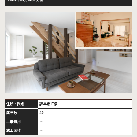
住所・氏名
諌早市 F様
築年数
40
工事費用
－
施工面積
－