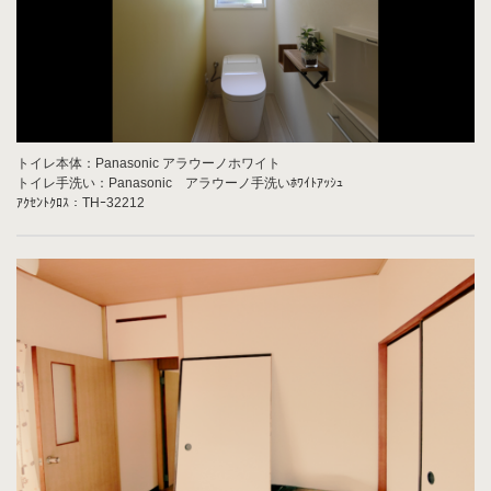
トイレ本体：Panasonic アラウーノホワイト
トイレ手洗い：Panasonic アラウーノ手洗いﾎﾜｲﾄｱｯｼｭ
ｱｸｾﾝﾄｸﾛｽ：THｰ32212