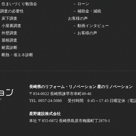
－ 住まいづくり勉強会
－ ローン
調査の必要性
－ 補助金・減税
－ 床下調査
お客様の声
－ 小屋裏調査
－ 動画インタビュー
－ 外壁調査
－ お客様の声
－ 屋根調査
－ 耐震診断
－ 断熱・省エネ診断
長崎県のリフォーム・リノベーション 星のリノベーション
〒854-0022 長崎県諫早市幸町49-46
TEL.
0957-24-5080
受付時間 8:45～17:45 日曜定休（
星野建設株式会社
本社 〒855-0872 長崎県島原市梅園町丁2870-1