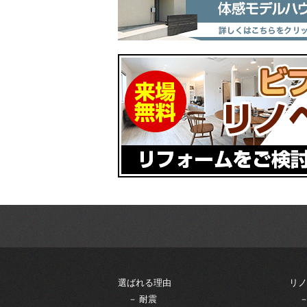
選ばれる理由
リノ
－ 耐震