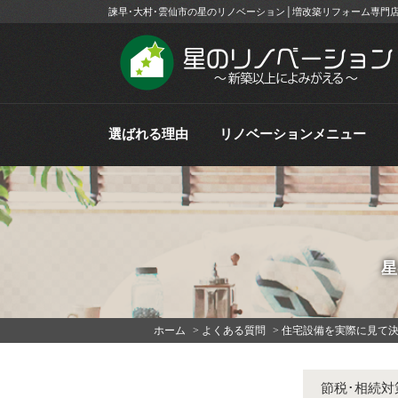
諫早･大村･雲仙市の星のリノベーション│増改築リフォーム専門
選ばれる理由
リノベーションメニュー
星
ホーム
>
よくある質問
>
住宅設備を実際に見て
節税･相続対