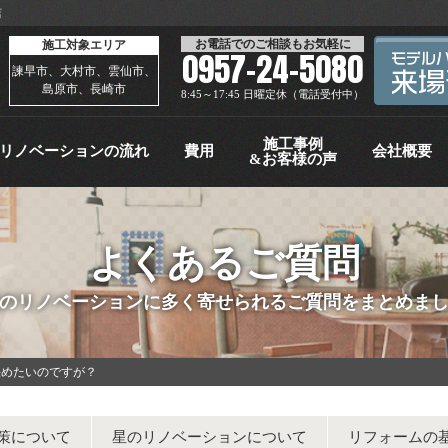
店
お電話でのご相談もお気軽に
施工対象エリア
0957-24-5080
諫早市、大村市、雲仙市、
島原市、長崎市
8:45～17:45 日曜定休（電話受付中）
施工事例
リノベーションの流れ
費用
会社概要
&お客様の声
よくあるご質問
のリノベーションに多く寄せられるご質問をまとめま
決めたいのですが？
策について
星のリノベーションについて
リフォームの