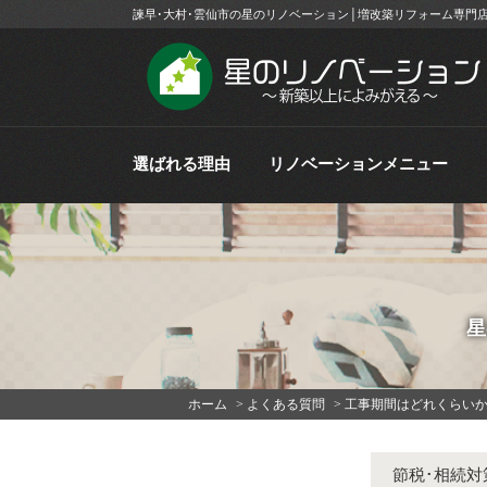
諫早･大村･雲仙市の星のリノベーション│増改築リフォーム専門
選ばれる理由
リノベーションメニュー
星
ホーム
>
よくある質問
>
工事期間はどれくらいか
節税･相続対