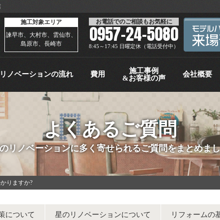
店
お電話でのご相談もお気軽に
施工対象エリア
0957-24-5080
諫早市、大村市、雲仙市、
島原市、長崎市
8:45～17:45 日曜定休（電話受付中）
施工事例
リノベーションの流れ
費用
会社概要
&お客様の声
よくあるご質問
のリノベーションに多く寄せられるご質問をまとめま
かりますか?
策について
星のリノベーションについて
リフォームの