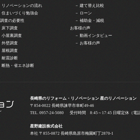
－ リノベーションの流れ
－ 建て替え比較
－ 住まいづくり勉強会
－ ローン
調査の必要性
－ 補助金・減税
－ 床下調査
お客様の声
－ 小屋裏調査
－ 動画インタビュー
－ 外壁調査
－ お客様の声
－ 屋根調査
－ 耐震診断
－ 断熱・省エネ診断
長崎県のリフォーム・リノベーション 星のリノベーション
〒854-0022 長崎県諫早市幸町49-46
TEL.
0957-24-5080
受付時間 8:45～17:45 日曜定休（
星野建設株式会社
本社 〒855-0872 長崎県島原市梅園町丁2870-1