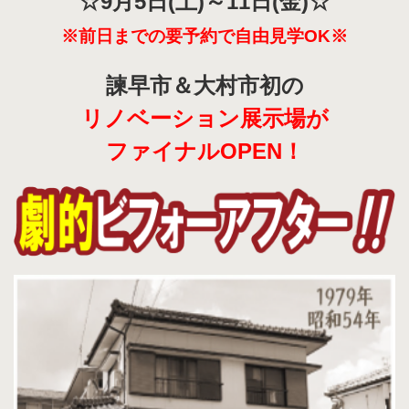
☆9月5日(土)～11
日(金)☆
※前日までの要予約で自由見学OK※
諫早
市＆大村市
初の
リノベーション展示場が
ファイナルOPEN！