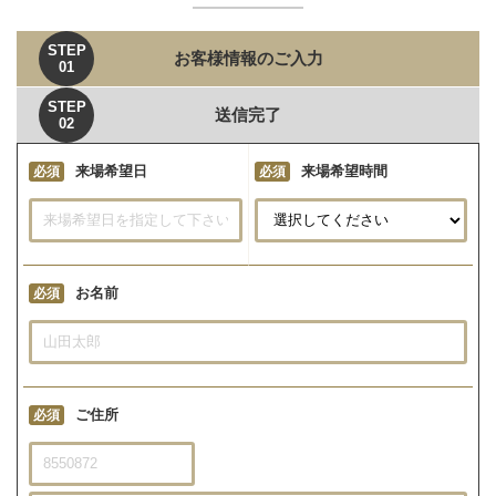
STEP
お客様情報のご入力
01
STEP
送信完了
02
来場希望日
来場希望時間
必須
必須
お名前
必須
ご住所
必須