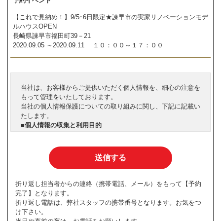
予約イベント
【これで見納め！】9/5･6日限定★諫早市の実家リノベーションモデ
ルハウスOPEN
長崎県諫早市福田町39－21
2020.09.05
～2020.09.11
１０：００～１７：００
当社は、お客様からご提供いただく個人情報を、細心の注意を
もって管理をいたしております。
当社の個人情報保護についての取り組みに関し、下記に記載い
たします。
■個人情報の収集と利用目的
当社はお客様の個人情報を収集する際、あらかじめその目的・
利用内容をお知らせし、同意をいただいたうえで個人情報の収
集を行います。
当社は個人情報保護に関する法令を遵守すると共に、お客様の
個人情報を次の目的のために、その目的の範囲内において、利
用させていただきます。
折り返し担当者からの連絡（携帯電話、メール）をもって【予約
お客様からのお問い合わせや、依頼内容に対応させて頂くため
完了】となります。
各種イベント・セミナーなどのご案内のため。
折り返し電話は、弊社スタッフの携帯番号となります。お気をつ
■個人情報の第三者への開示や提供
け下さい。
当社は、ご提供いただいた個人情報については、以下のいずれ