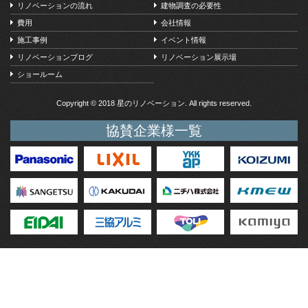
この内容に関するお問い合わせは当社でお受けいたします。
リノベーションの流れ
建物調査の必要性
費用
会社情報
施工事例
イベント情報
リノベーションブログ
リノベーション展示場
ショールーム
Copyright © 2018 星のリノベーション. All rights reserved.
協賛企業様一覧