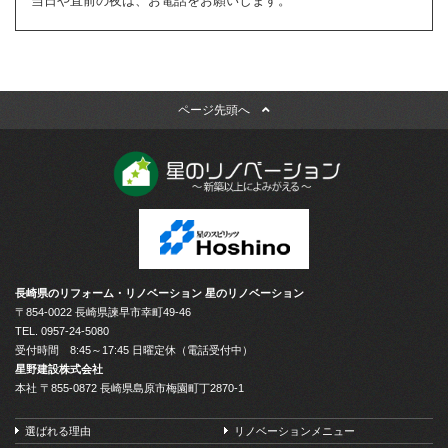
当日や直前の夜は、お電話をお願いします。
かに該当する場合を除き、いかなる第三者にも開示・提供いた
しません。
1）お問い合わせ、またはご要望に対し、適切な回答または対
応をさせていただくためや、契約の責任を果たすため。
2）お客様の同意がある場合
3）お客様個人を判別できない状態で開示する場合
ページ先頭へ
4）法令等により開示を要求された場合
5）その他正当な理由のある場合
■個人情報の管理
当社は、お客様の個人情報については適切・慎重に管理すると
ともに、外部への漏洩を防止します。
■個人情報の変更・取り消し
お客様にご提供いただきました個人情報について、訂正・削除
の希望があった場合、お客様本人によるものであるあることが
確認できた場合に限り、合理的な範囲で速やかに対応いたしま
長崎県のリフォーム・リノベーション 星のリノベーション
す。
〒854-0022 長崎県諫早市幸町49-46
■プライバシーポリシーの適用範囲
TEL.
0957-24-5080
本プライバシーポリシーの適用範囲は、当サイト内とします。
受付時間 8:45～17:45 日曜定休（電話受付中）
リンク先の第三者のサイトにおける個人情報等の保護について
星野建設株式会社
は責任を負うものではありません。
本社 〒855-0872 長崎県島原市梅園町丁2870-1
お客様自身の責任において個々のウェブサイトの個人情報に関
する規約等をご確認下さい。
■お問い合わせについて
選ばれる理由
リノベーションメニュー