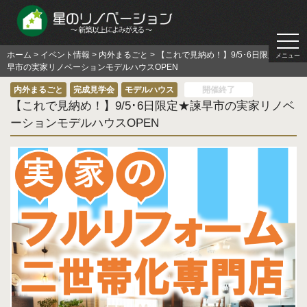
togg
navi
ホーム
>
イベント情報
>
内外まるごと
>
【これで見納め！】9/5･6日限定★諫
メニュー
早市の実家リノベーションモデルハウスOPEN
内外まるごと
完成見学会
モデルハウス
開催終了
【これで見納め！】9/5･6日限定★諫早市の実家リノベ
ーションモデルハウスOPEN