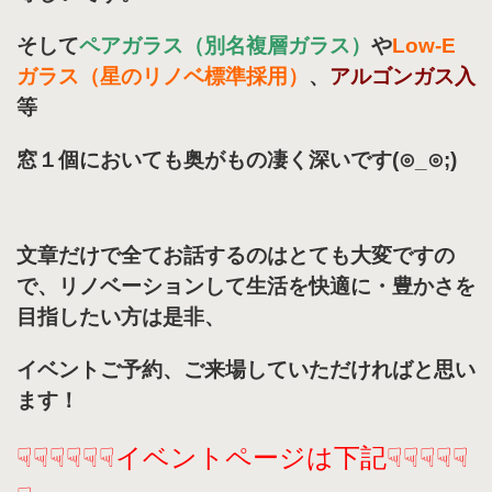
そして
ペアガラス（別名複層ガラス）
や
Low-E
ガラス（星のリノベ標準採用）
、
アルゴンガス入
等
窓１個においても奥がもの凄く深いです(⊙_⊙;)
文章だけで全てお話するのはとても大変ですの
で、リノベーションして生活を快適に・豊かさを
目指したい方は是非、
イベントご予約、ご来場していただければと思い
ます！
☟☟☟☟☟☟イベントページは下記☟☟☟☟☟