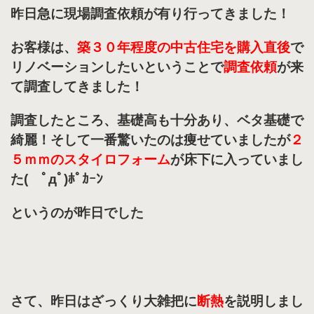
昨日急に現場調査依頼が有り行ってきました！
お客様は、
築３０年程度の中古住宅を購入直後
で
リノベーションしたいということで
調査依頼
が来
て調査してきました！
調査したところ、基礎高も十分あり、ベタ基礎で
綺麗！そして一番驚いたのは痩せていましたが
２
５ｍｍのスタイロフォーム
が床下に入っていまし
た( ﾟдﾟ)ﾎﾟｶｰﾝ
というのが昨日でした
さて、昨日はざっくり大雑把に
断熱
を説明しまし