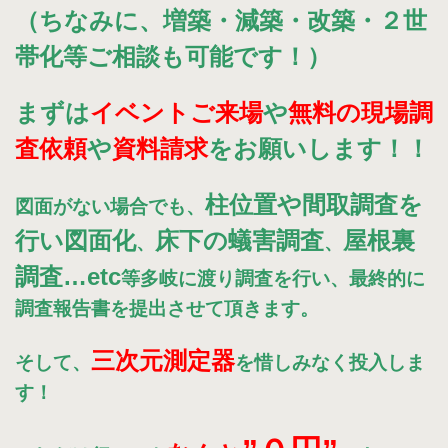
（ちなみに、増築・減築・改築・２世
帯化等ご相談も可能です！）
まずは
イベントご来場
や
無料の現場調
査依頼
や
資料請求
をお願いします！！
柱位置や間取調査を
図面がない場合でも、
行い図面化
床下の蟻害調査
屋根裏
、
、
調査…etc
等多岐に渡り調査を行い、最終的に
調査報告書を提出させて頂きます。
三次元測定器
そして、
を
惜しみなく投入しま
す！