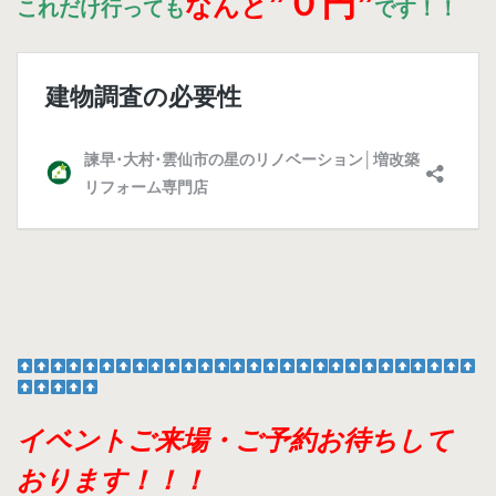
”
０円”
なんと
これだけ行っても
です！！
イベントご来場・ご予約お待ちして
おります！！！