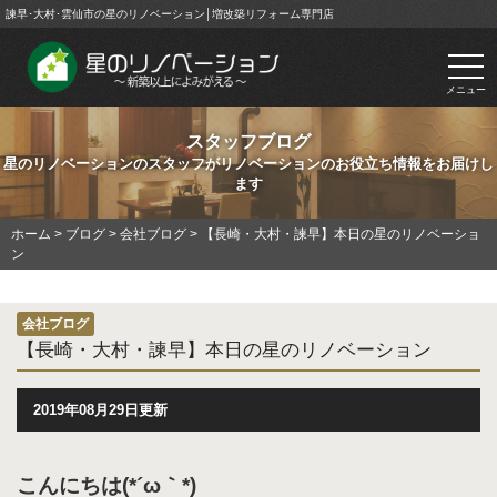
諫早･大村･雲仙市の星のリノベーション│増改築リフォーム専門店
togg
navi
メニュー
スタッフブログ
星のリノベーションのスタッフがリノベーションのお役立ち情報をお届けし
ます
ホーム
>
ブログ
>
会社ブログ
>
【長崎・大村・諫早】本日の星のリノベーショ
ン
会社ブログ
【長崎・大村・諫早】本日の星のリノベーション
2019年08月29日更新
こんにちは(*´ω｀*)