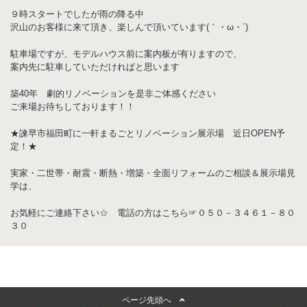
９時スタートでしたが雨の降る中
沢山のお客様に来て頂き、楽しんで頂いています(｀・ω・´)
駐車場ですが、モデルハウス前に案内板が有りますので、
案内先に駐車していただければと思います
築40年 劇的リノベーションを是非ご体感ください
ご来場お待ちしております！！
★諫早市福田町に一軒まるごとリノベーション展示場 近日OPEN予
定！★
実家・二世帯・耐震・断熱・増築・全面リフォームのご相談＆展示場見
学は、
お気軽にご連絡下さい☆ 電話の方はこちら☞０５０－３４６１－８０
３０
ページ先頭へ