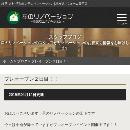
諫早･大村･雲仙市の星のリノベーション│増改築リフォーム専門店
togg
navi
メニュー
スタッフブログ
星のリノベーションのスタッフがリノベーションのお役立ち情報をお届けし
ます
ホーム
>
ブログ
>
プレオープン２日目！！
プレオープン２日目！！
2019年04月14日更新
おはようございます！星のリノベーションの山下です
今日は小雨が降っていますがプレオープンイベント開催中です！！